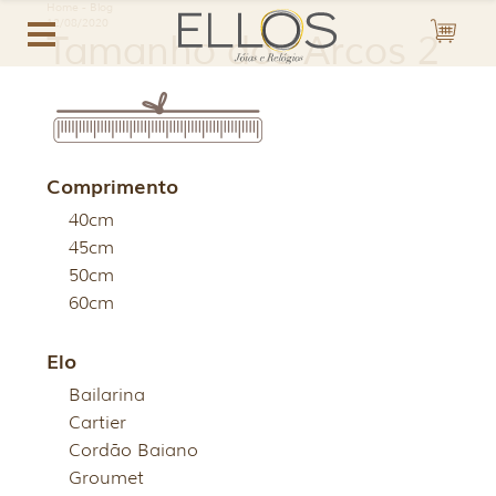
Home
-
Blog
12/08/2020
Tamanho dos Arcos 2
Comprimento
40cm
45cm
50cm
60cm
Elo
Bailarina
Cartier
Cordão Baiano
Groumet