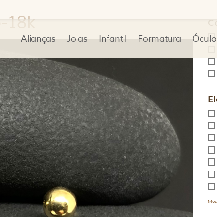
o-18k
C
Alianças
Joias
Infantil
Formatura
Óculo
El
Most