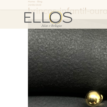
Home
-
Blog
20/08/2020
brincos-infantil-our