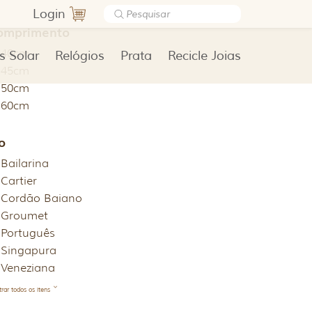
Login
omprimento
40cm
s Solar
Relógios
Prata
Recicle Joias
45cm
50cm
60cm
o
Bailarina
Cartier
Cordão Baiano
Groumet
Português
Singapura
Veneziana
rar todos os itens