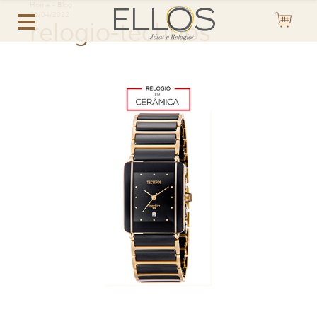
Home
-
Blog
26/04/2022
relogio-technos