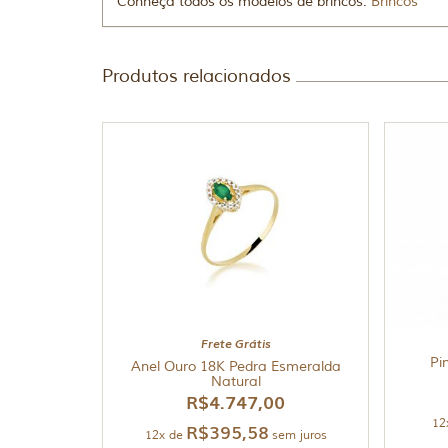
Conheça todos os modelos de brincos:
Brincos
Produtos relacionados
Frete Grátis
Pi
Anel Ouro 18K Pedra Esmeralda
Natural
R$
4.747,00
12
R$
395,58
12x de
sem juros