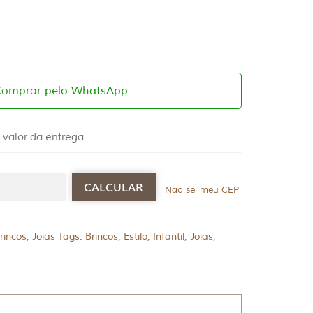
Comprar pelo WhatsApp
 valor da entrega
Não sei meu CEP
rincos
,
Joias
Tags:
Brincos
,
Estilo
,
Infantil
,
Joias
,