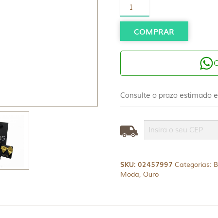
Brinco
Ouro
18K
Navete
COMPRAR
com
Zircônias
quantidade
Consulte o prazo estimado e
SKU:
02457997
Categorias:
B
Moda
,
Ouro