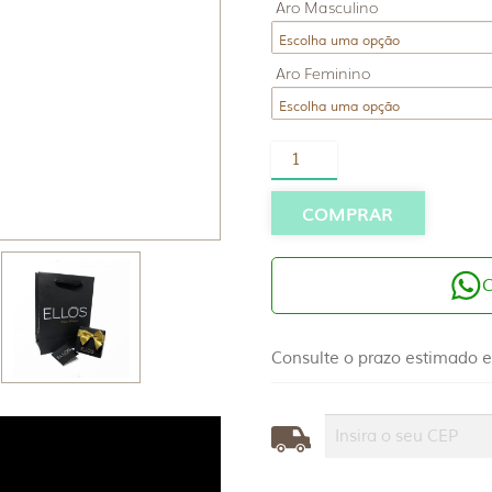
Aro Masculino
Aro Feminino
Par
Alianças
Ouro
10K
COMPRAR
2,5mm
Anatômica
quantidade
Consulte o prazo estimado e