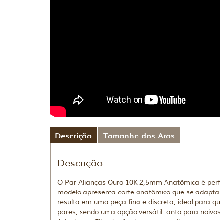
Descrição
Tamanho dos Aros
Descrição
O Par Alianças Ouro 10K 2,5mm Anatômica é perfe
modelo apresenta corte anatômico que se adapta
resulta em uma peça fina e discreta, ideal para 
pares, sendo uma opção versátil tanto para noivo