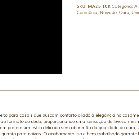
SKU:
MA25 10K
Categoria:
Al
Cerimônia
,
Noivado
,
Ouro
,
Uni
ito para casais que buscam conforto aliado à elegância no casame
 ao formato do dedo, proporcionando uma sensação de leveza mes
quem prefere um estilo delicado sem abrir mão da qualidade do ouro
s quanto para noivas. O acabamento liso e bem trabalhado garante b