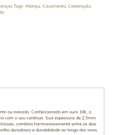
ianças
Tags:
Aliança
,
Casamento
,
Celebração
,
ão
nto ou noivado. Confeccionado em ouro 10k, o
mo com o uso contínuo. Sua espessura de 2,5mm
. Unissex, combina harmoniosamente entre os dois
rilho duradouro e durabilidade ao longo dos anos.